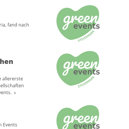
ria, fand nach
chen
allererste
llschaften
Events.
n Events