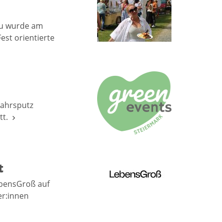
au wurde am
est orientierte
jahrsputz
tt.
t
ebensGroß auf
er:innen