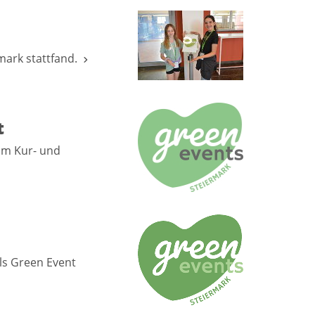
rmark stattfand.
t
 im Kur- und
ls Green Event