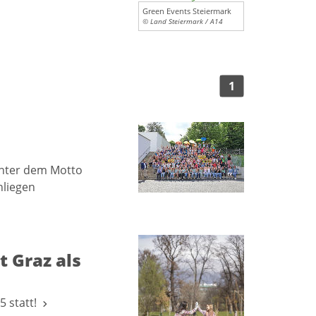
Green Events Steiermark
© Land Steiermark / A14
1
 Unter dem Motto
nliegen
t Graz als
5 statt!