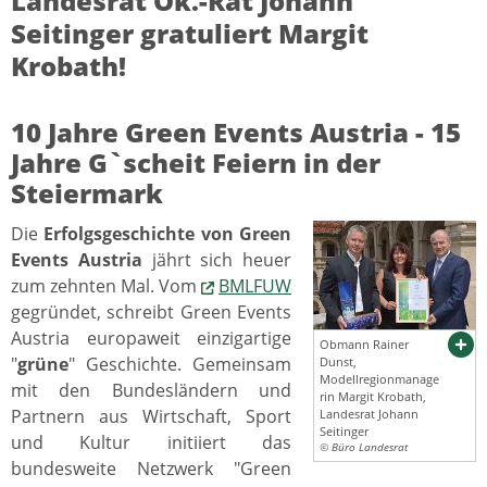
Landesrat Ök.-Rat Johann
Seitinger gratuliert Margit
Krobath!
10 Jahre Green Events Austria - 15
Jahre G`scheit Feiern in der
Steiermark
Die
Erfolgsgeschichte von Green
Events Austria
jährt sich heuer
zum zehnten Mal. Vom
BMLFUW
gegründet, schreibt Green Events
Austria europaweit einzigartige
Obmann Rainer
"
grüne
" Geschichte. Gemeinsam
Dunst,
Modellregionmanage
mit den Bundesländern und
rin Margit Krobath,
Partnern aus Wirtschaft, Sport
Landesrat Johann
Seitinger
und Kultur initiiert das
© Büro Landesrat
bundesweite Netzwerk "Green